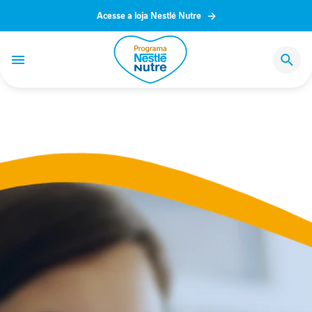
Acesse a loja Nestlé Nutre
O
programa
Jornadas
de
saúde
D
i
s
f
a
g
i
a
O