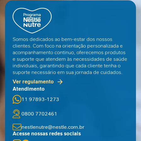
b
e
s
i
d
a
Somos dedicados ao bem-estar dos nossos
d
clientes. Com foco na orientação personalizada e
e
acompanhamento contínuo, oferecemos produtos
e suporte que atendem às necessidades de saúde
C
individuais, garantindo que cada cliente tenha o
i
suporte necessário em sua jornada de cuidados.
r
u
Ver regulamento
r
Atendimento
g
i
11 97893-1273
a
0800 7702461
N
u
nestlenutre@nestle.com.br
t
Acesse nossas redes sociais
r